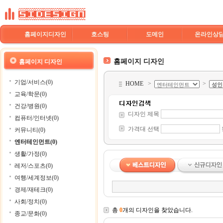
홈페이지디자인
호스팅
도메인
온라인상
홈페이지 디자인
홈페이지 디자인
기업/서비스(0)
HOME
>
>
교육/학문(0)
건강/병원(0)
디자인 제목
컴퓨터/인터넷(0)
가격대 선택
커뮤니티(0)
엔터테인먼트(0)
생활/가정(0)
레저/스포츠(0)
여행/세계정보(0)
경제/재테크(0)
사회/정치(0)
총
0
개의 디자인을 찾았습니다.
종교/문화(0)