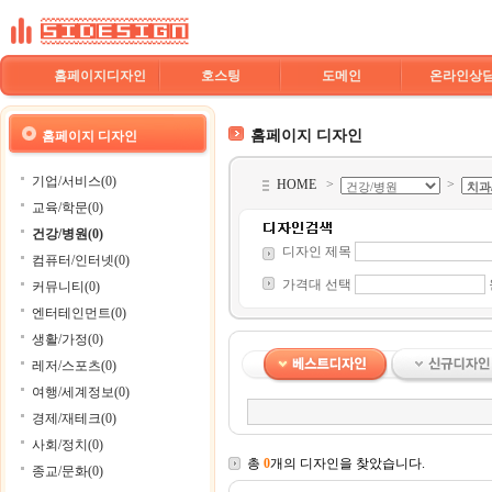
홈페이지디자인
호스팅
도메인
온라인상
홈페이지 디자인
홈페이지 디자인
기업/서비스(0)
HOME
>
>
교육/학문(0)
건강/병원(0)
디자인 제목
컴퓨터/인터넷(0)
가격대 선택
커뮤니티(0)
엔터테인먼트(0)
생활/가정(0)
레저/스포츠(0)
여행/세계정보(0)
경제/재테크(0)
사회/정치(0)
총
0
개의 디자인을 찾았습니다.
종교/문화(0)